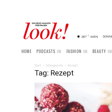
C
DONNE
28.7
WIEN
HOME
PODCASTS
FASHION
BEAUTY
Start
Schlagworte
Rezept
Tag: Rezept