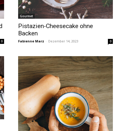
Gourmet
d
Pistazien-Cheesecake ohne
Backen
Fabienne Marz
-
Dezember 14, 2023
0
0