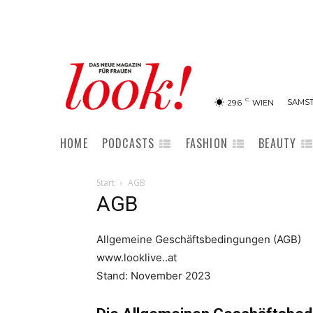
C
SAMST
29.6
WIEN
HOME
PODCASTS
FASHION
BEAUTY
Start
AGB
AGB
Allgemeine Geschäftsbedingungen (AGB)
www.looklive..at
Stand: November 2023