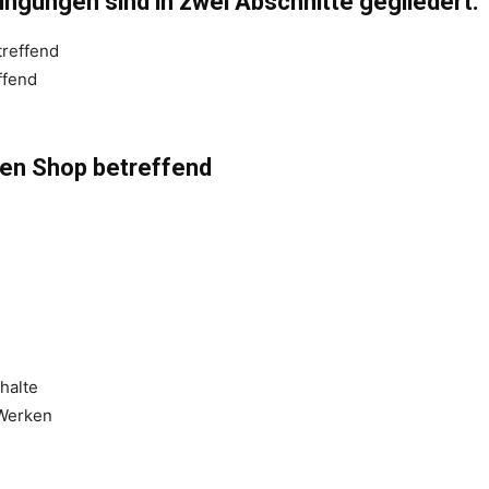
ngungen sind in zwei Abschnitte gegliedert.
reffend
ffend
den Shop betreffend
halte
 Werken