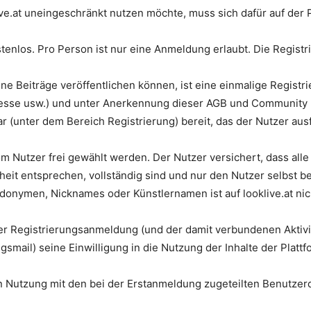
ive.at uneingeschränkt nutzen möchte, muss sich dafür auf der P
ostenlos. Pro Person ist nur eine Anmeldung erlaubt. Die Registri
ene Beiträge veröffentlichen können, ist eine einmalige Regis
sse usw.) und unter Anerkennung dieser AGB und Community Re
ar (unter dem Bereich Registrierung) bereit, das der Nutzer aus
Nutzer frei gewählt werden. Der Nutzer versichert, dass all
t entsprechen, vollständig sind und nur den Nutzer selbst bes
nymen, Nicknames oder Künstlernamen ist auf looklive.at nich
er Registrierungsanmeldung (und der damit verbundenen Aktivi
ngsmail) seine Einwilligung in die Nutzung der Inhalte der Plat
en Nutzung mit den bei der Erstanmeldung zugeteilten Benutze