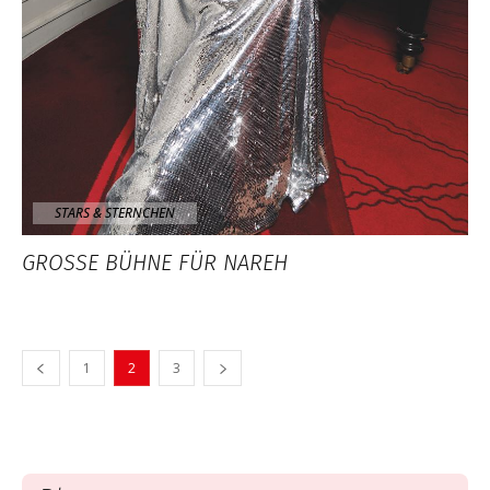
STARS & STERNCHEN
GROSSE BÜHNE FÜR NAREH
1
2
3