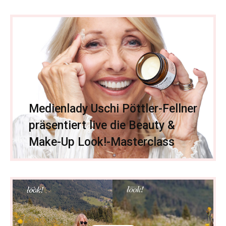
Medienlady Uschi Pöttler-Fellner
präsentiert live die Beauty &
Make-Up Look!-Masterclass