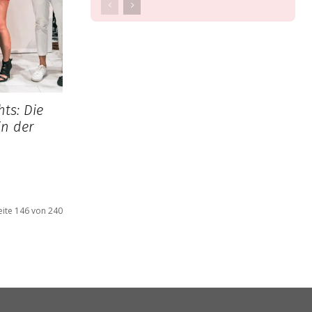
hts: Die
in der
eite 146 von 240