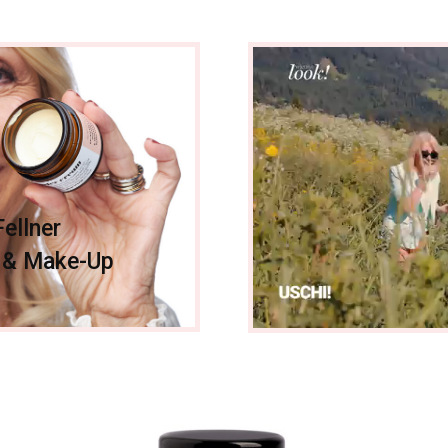
ellner
y & Make-Up