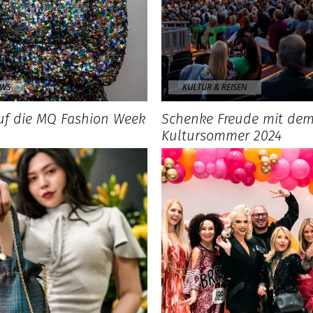
EWS
KULTUR & REISEN
auf die MQ Fashion Week
Schenke Freude mit de
Kultursommer 2024