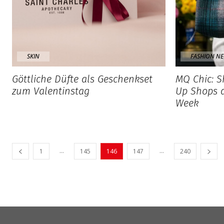
SKIN
FASHION N
Göttliche Düfte als Geschenkset
MQ Chic: S
zum Valentinstag
Up Shops d
Week
...
...
1
145
146
147
240