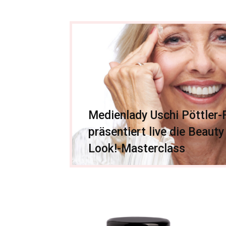
Medienlady Uschi Pöttler-F
präsentiert live die Beaut
Look!-Masterclass