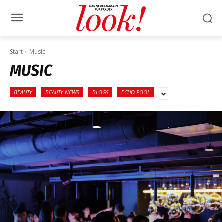
Start
Music
MUSIC
BEAUTY
BEAUTY NEWS
BLOGS
ECHO POOL