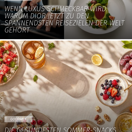
WENN LUXUS SCHMECKBAR WIRD:
WARUM DIOR JETZT ZU DEN
SPANNENDSTEN REISEZIELEN DER WELT
GEHÖRT
GOURMET
DIE GESÜNDESTEN SOMMER-SNACKS