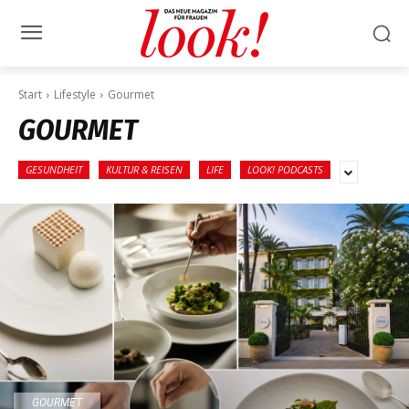
Start
Lifestyle
Gourmet
GOURMET
GESUNDHEIT
KULTUR & REISEN
LIFE
LOOK! PODCASTS
GOURMET