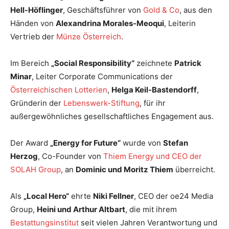
Hell-Höflinger
, Geschäftsführer von
Gold & Co
, aus den
Händen von
Alexandrina Morales-Meoqui
, Leiterin
Vertrieb der
Münze Österreich
.
Im Bereich
„Social Responsibility“
zeichnete
Patrick
Minar
, Leiter Corporate Communications der
Österreichischen Lotterien
,
Helga Keil-Bastendorff
,
Gründerin der
Lebenswerk-Stiftung
, für ihr
außergewöhnliches gesellschaftliches Engagement aus.
Der Award
„Energy for Future“
wurde von
Stefan
Herzog
, Co-Founder von
Thiem Energy und CEO der
SOLAH Group
, an
Dominic und Moritz Thiem
überreicht.
Als
„Local Hero“
ehrte
Niki Fellner
, CEO der oe24 Media
Group,
Heini und Arthur Altbart
, die mit ihrem
Bestattungsinstitut
seit vielen Jahren Verantwortung und