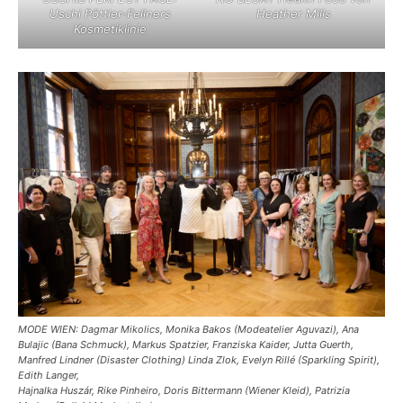
Uschi Pöttler-Fellners
Heather Mills
Kosmetiklinie
MODE WIEN: Dagmar Mikolics, Monika Bakos (Modeatelier Aguvazi), Ana
Bulajic (Bana Schmuck), Markus Spatzier, Franziska Kaider, Jutta Guerth,
Manfred Lindner (Disaster Clothing) Linda Zlok, Evelyn Rillé (Sparkling Spirit),
Edith Langer,
Hajnalka Huszár, Rike Pinheiro, Doris Bittermann (Wiener Kleid), Patrizia