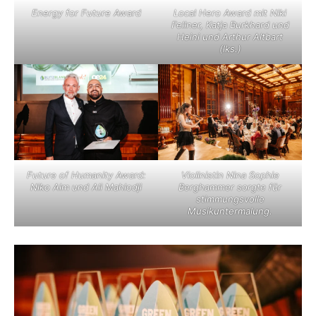
Energy for Future Award
Local Hero Award mit Niki
Fellner, Katja Burkhard und
Heini und Arthur Altbart
(lks.)
Future of Humanity Award:
Violinistin Nina Sophie
Niko Alm und Ali Mahlodji
Berghammer sorgte für
stimmungsvolle
Musikuntermalung.