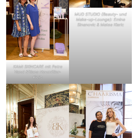
MUD STUDIO (Beauty- und
Make-up-Lounge): Emina
Sinanovic & Matea Klaric
KAMI SKINCARE mit Petra
Vancl &Diana Neumüller-
Klein