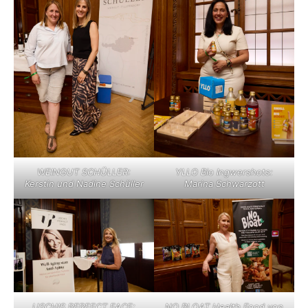
WEINGUT SCHÜLLER:
YLLO Bio Ingwershots:
Kerstin und Nadine Schüller
Marina Schwarzott
USCHIS PERFECT FACE:
NO BLOAT Health Food von