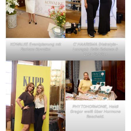
KOWALKE Eventplanung mit
C’ HAARISMA (Hairstyle-
Barbara Kowalke
Lounge): Dalia Rahman &
Lena Großler
PHYTOHORMONIE, Heidi
Gregor weiß über Hormone
Bescheid.