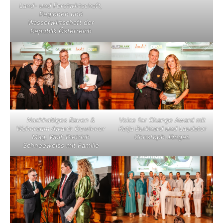
Land- und Forstwirtschaft,
Regionen und
Wasserwirtschaft der
Republik Österreich
Nachhaltiges Bauen &
Voice for Change Award mit
Wohnraum Award: Gewinner
Katja Burkhard und Laudator
Mag. Wolf-Dietrich
Christoph Jünger.
Schneeweiss mit Familie