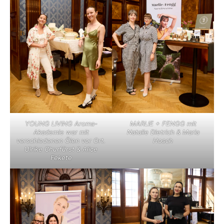
YOUNG LIVING Aroma-
MARLIE + FENGG mit
Akademie war mit
Natalie Dietrich & Maria
verschiedenen Ölen vor Ort.
Hosch
Ulrike Churfürst & Alice
Fekete