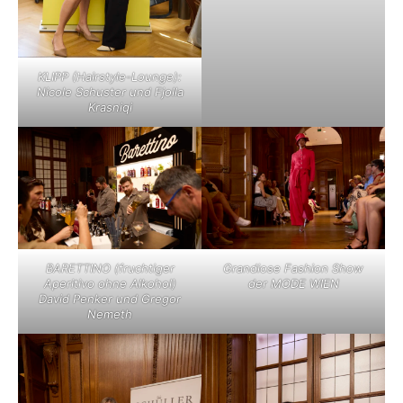
KLIPP (Hairstyle-Lounge):
Nicole Schuster und Fjolla
Krasniqi
BARETTINO (fruchtiger
Grandiose Fashion Show
Aperitivo ohne Alkohol)
der MODE WIEN
David Penker und Gregor
Nemeth