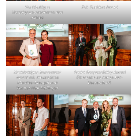
Nachhaltiges
Fair Fashion Award
Vorzeigeunternehmen des
Jahres
Nachhaltiges Investment
Social Responsibility Award
Award mit Alexandrina
Übergabe an Helga Keil-
Morales-Meoqui und
Bastendorff.
Werner Hell-Höflinger