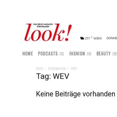
C
DONNER
27.1
WIEN
HOME
PODCASTS
FASHION
BEAUTY
Start
Schlagworte
WEV
Tag: WEV
Keine Beiträge vorhanden