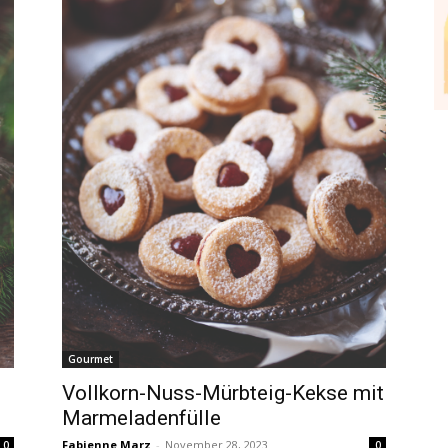
Gourmet
Vollkorn-Nuss-Mürbteig-Kekse mit
Marmeladenfülle
Fabienne Marz
-
November 28, 2023
0
0