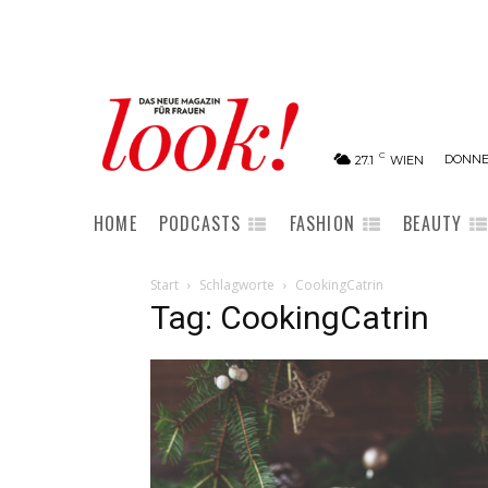
C
DONNER
27.1
WIEN
HOME
PODCASTS
FASHION
BEAUTY
Start
Schlagworte
CookingCatrin
Tag: CookingCatrin