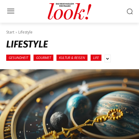
Start
Lifestyle
LIFESTYLE
GESUNDHEIT
GOURMET
KULTUR & REISEN
LIFE