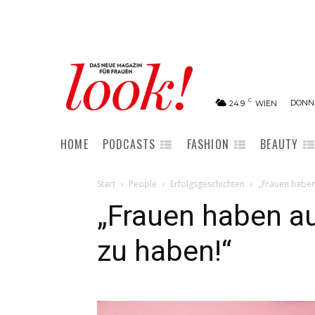
C
DONNE
24.9
WIEN
HOME
PODCASTS
FASHION
BEAUTY
Start
People
Erfolgsgeschichten
„Frauen haben 
„Frauen haben au
zu haben!“