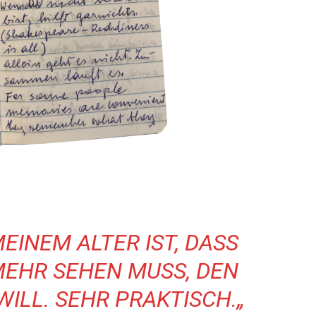
 MEINEM
ALTER IST, DASS
EHR SEHEN MUSS,
DEN
WILL.
SEHR PRAKTISCH.
„