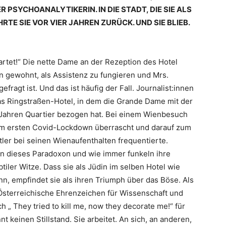
 PSYCHOANALYTIKERIN. IN DIE STADT, DIE SIE ALS
E SIE VOR VIER JAHREN ZURÜCK. UND SIE BLIEB.
rtet!“ Die nette Dame an der Rezeption des Hotel
en gewohnt, als Assistenz zu fungieren und Mrs.
ragt ist. Und das ist häufig der Fall. Journalist:innen
as Ringstraßen-Hotel, in dem die Grande Dame mit der
 Jahren Quartier bezogen hat. Bei einem Wienbesuch
om ersten Covid-Lockdown überrascht und darauf zum
tler bei seinen Wienaufenthalten frequentierte.
an dieses Paradoxon und wie immer funkeln ihre
iler Witze. Dass sie als Jüdin im selben Hotel wie
nn, empfindet sie als ihren Triumph über das Böse. Als
 Österreichische Ehrenzeichen für Wissenschaft und
h „ They tried to kill me, now they decorate me!“ für
keinen Stillstand. Sie arbeitet. An sich, an anderen,