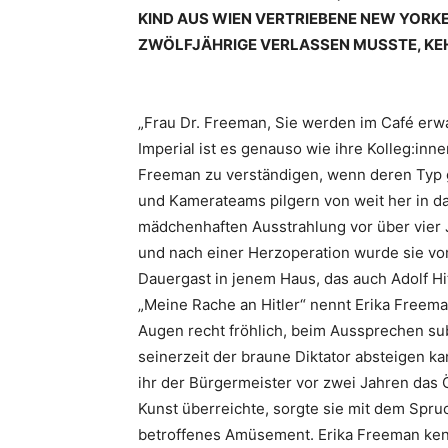
KIND AUS WIEN VERTRIEBENE NEW YORKER
ZWÖLFJÄHRIGE VERLASSEN MUSSTE, KEHRT
„Frau Dr. Freeman, Sie werden im Café erwa
Imperial ist es genauso wie ihre Kolleg:inn
Freeman zu verständigen, wenn deren Typ gef
und Kamerateams pilgern von weit her in d
mädchenhaften Ausstrahlung vor über vier
und nach einer Herzoperation wurde sie v
Dauergast in jenem Haus, das auch Adolf Hi
„Meine Rache an Hitler“ nennt Erika Freem
Augen recht fröhlich, beim Aussprechen subt
seinerzeit der braune Diktator absteigen ka
ihr der Bürgermeister vor zwei Jahren das
Kunst überreichte, sorgte sie mit dem Spruc
betroffenes Amüsement. Erika Freeman kennt 