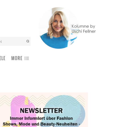
N
ELE
MORE