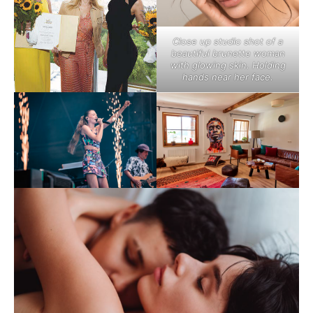
Close up studio shot of a
beautiful brunette woman
with glowing skin. Holding
hands near her face.