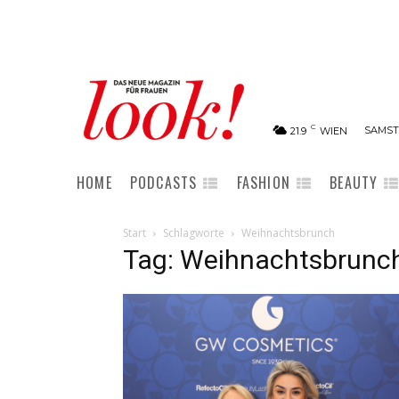
C
SAMSTA
21.9
WIEN
HOME
PODCASTS
FASHION
BEAUTY
Start
Schlagworte
Weihnachtsbrunch
Tag: Weihnachtsbrunc