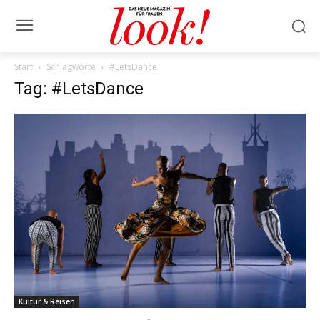
Start
Schlagworte
#LetsDance
Tag: #LetsDance
Kultur & Reisen