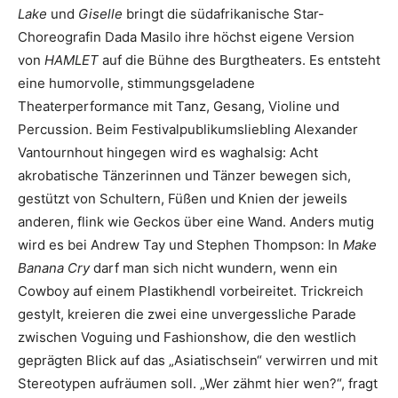
Lake
und
Giselle
bringt die südafrikanische Star-
Choreografin Dada Masilo ihre höchst eigene Version
von
HAMLET
auf die Bühne des Burgtheaters. Es entsteht
eine humorvolle, stimmungsgeladene
Theaterperformance mit Tanz, Gesang, Violine und
Percussion. Beim Festivalpublikumsliebling Alexander
Vantournhout hingegen wird es waghalsig: Acht
akrobatische Tänzerinnen und Tänzer bewegen sich,
gestützt von Schultern, Füßen und Knien der jeweils
anderen, flink wie Geckos über eine Wand. Anders mutig
wird es bei Andrew Tay und Stephen Thompson: In
Make
Banana Cry
darf man sich nicht wundern, wenn ein
Cowboy auf einem Plastikhendl vorbeireitet. Trickreich
gestylt, kreieren die zwei eine unvergessliche Parade
zwischen Voguing und Fashionshow, die den westlich
geprägten Blick auf das „Asiatischsein“ verwirren und mit
Stereotypen aufräumen soll. „Wer zähmt hier wen?“, fragt