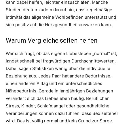
kann dabei helfen, leichter einzuschlafen. Manche
Studien deuten zudem darauf hin, dass regelmäßige
Intimität das allgemeine Wohlbefinden unterstützt und
sich positiv auf die Herzgesundheit auswirken kann.
Warum Vergleiche selten helfen
Wer sich fragt, ob das eigene Liebesleben „normal“ ist,
landet schnell bei fragwürdigen Durchschnittswerten.
Dabei sagen Statistiken wenig über die individuelle
Beziehung aus. Jedes Paar hat andere Bedürfnisse,
einen anderen Alltag und ein unterschiedliches
Nähebedürfnis. Gerade in langjährigen Beziehungen
verändert sich das Liebesleben häufig. Beruflicher
Stress, Kinder, Schlafmangel oder gesundheitliche
Veränderungen können dazu führen, dass Sex seltener
wird. Das ist völlig normal und kein Grund zur Sorge.