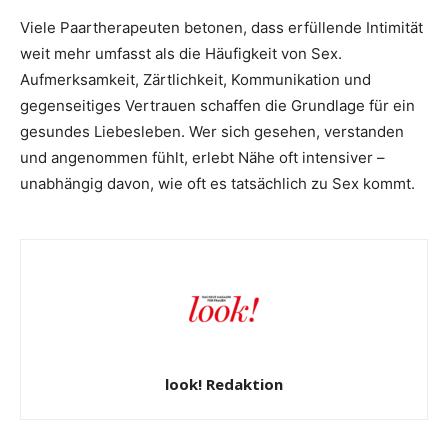
Viele Paartherapeuten betonen, dass erfüllende Intimität
weit mehr umfasst als die Häufigkeit von Sex.
Aufmerksamkeit, Zärtlichkeit, Kommunikation und
gegenseitiges Vertrauen schaffen die Grundlage für ein
gesundes Liebesleben. Wer sich gesehen, verstanden
und angenommen fühlt, erlebt Nähe oft intensiver –
unabhängig davon, wie oft es tatsächlich zu Sex kommt.
look! Redaktion