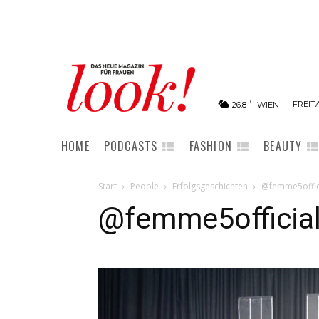
C
FREITA
26.8
WIEN
HOME
PODCASTS
FASHION
BEAUTY
Start
People
Erfolgsgeschichten
@femme5offic
@femme5official