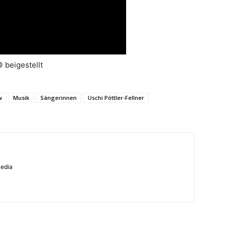
 beigestellt
w
Musik
Sängerinnen
Uschi Pöttler-Fellner
Media