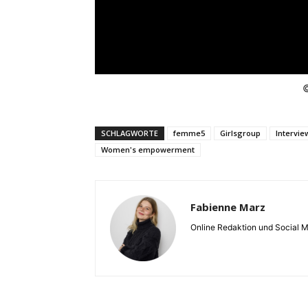
©
SCHLAGWORTE
femme5
Girlsgroup
Intervie
Women's empowerment
Fabienne Marz
Online Redaktion und Social 