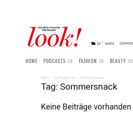
C
DONNER
29
WIEN
HOME
PODCASTS
FASHION
BEAUTY
Start
Schlagworte
Sommersnack
Tag: Sommersnack
Keine Beiträge vorhanden