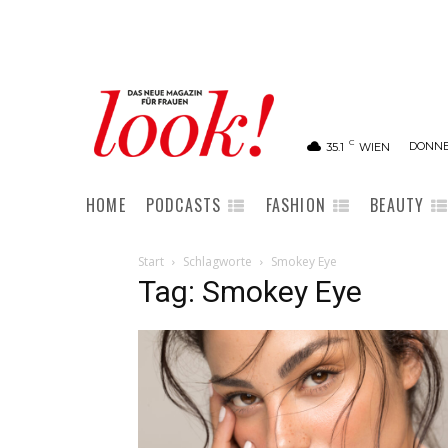
C
DONNE
35.1
WIEN
HOME
PODCASTS
FASHION
BEAUTY
Start
Schlagworte
Smokey Eye
Tag: Smokey Eye