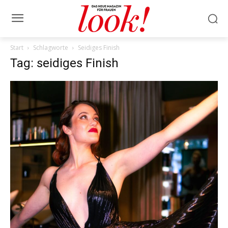
Start
Schlagworte
Seidiges Finish
Tag: seidiges Finish