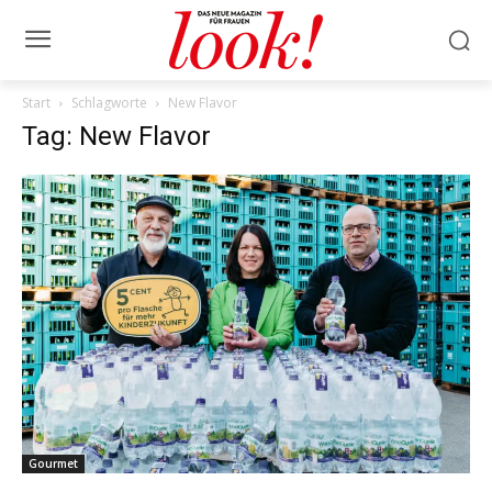
Start
Schlagworte
New Flavor
Tag: New Flavor
Gourmet