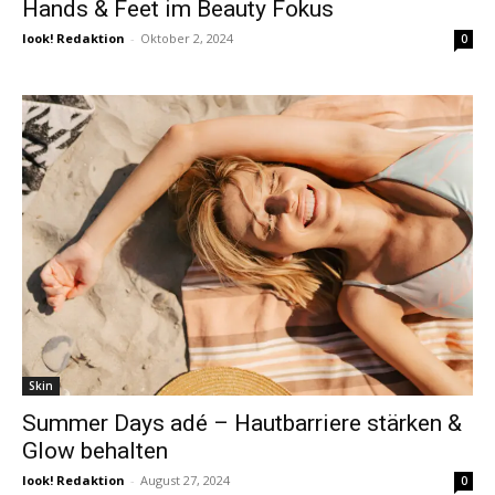
Hands & Feet im Beauty Fokus
look! Redaktion
-
Oktober 2, 2024
0
Skin
Summer Days adé – Hautbarriere stärken &
Glow behalten
look! Redaktion
-
August 27, 2024
0