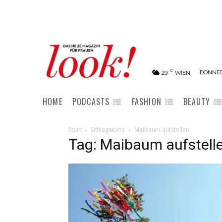
C
DONNER
29
WIEN
HOME
PODCASTS
FASHION
BEAUTY
Start
Schlagworte
Maibaum aufstellen
Tag: Maibaum aufstell