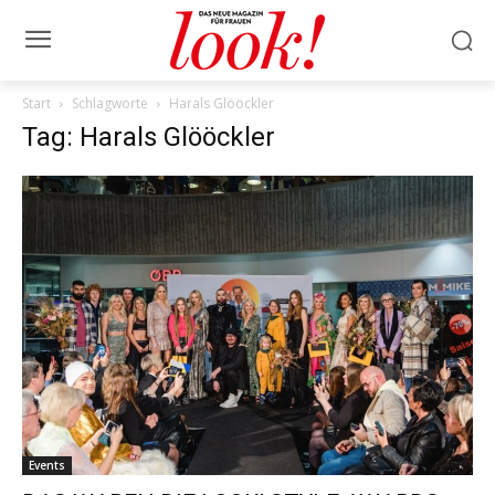
Start
Schlagworte
Harals Glööckler
Tag: Harals Glööckler
Events