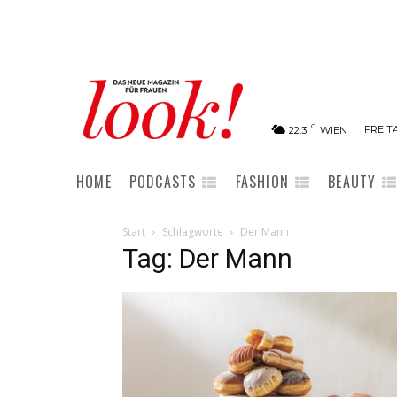
C
FREITA
22.3
WIEN
HOME
PODCASTS
FASHION
BEAUTY
Start
Schlagworte
Der Mann
Tag: Der Mann