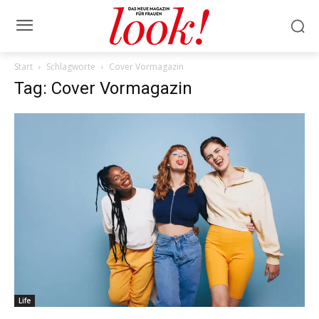
Start
Schlagworte
Cover Vormagazin
Tag: Cover Vormagazin
Life