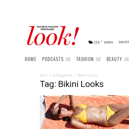
C
SAMST
23.5
WIEN
HOME
PODCASTS
FASHION
BEAUTY
Start
Schlagworte
Bikini Looks
Tag: Bikini Looks