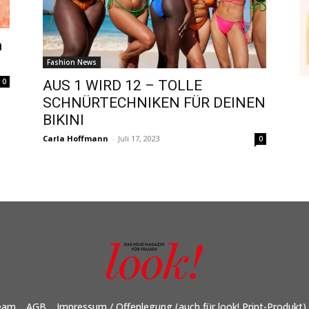
n
Fashion News
0
AUS 1 WIRD 12 – TOLLE
SCHNÜRTECHNIKEN FÜR DEINEN
BIKINI
Carla Hoffmann
-
Juli 17, 2023
0
eam
AGB
Impressum / Offenlegung (auch für look! Print-Produkt)