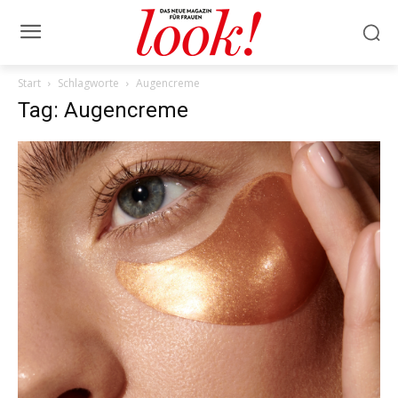
Start
Schlagworte
Augencreme
Tag: Augencreme