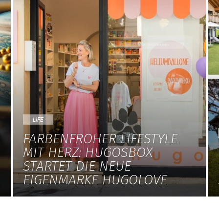
LIFE
N
FARBENFROHER LIFESTYLE
MIT HERZ: HUGOSBOX
STARTET DIE NEUE
EIGENMARKE HUGOLOVE