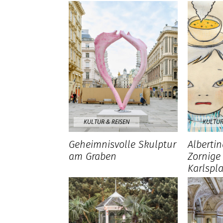
KULTUR & REISEN
KULTUR
Geheimnisvolle Skulptur
Alberti
am Graben
Zornige
Karlspla