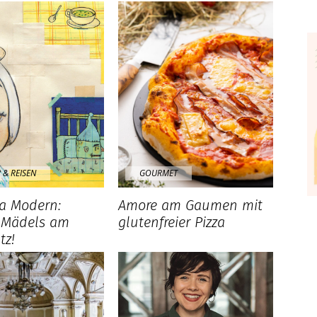
 & REISEN
GOURMET
na Modern:
Amore am Gaumen mit
 Mädels am
glutenfreier Pizza
tz!