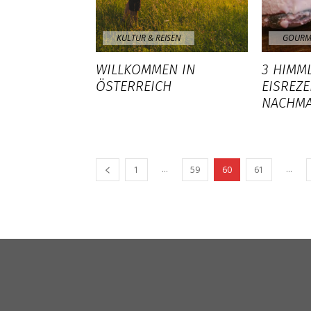
KULTUR & REISEN
GOURM
WILLKOMMEN IN
3 HIMM
ÖSTERREICH
EISREZE
NACHMA
...
...
1
59
60
61