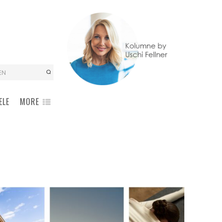
EN
ELE
MORE