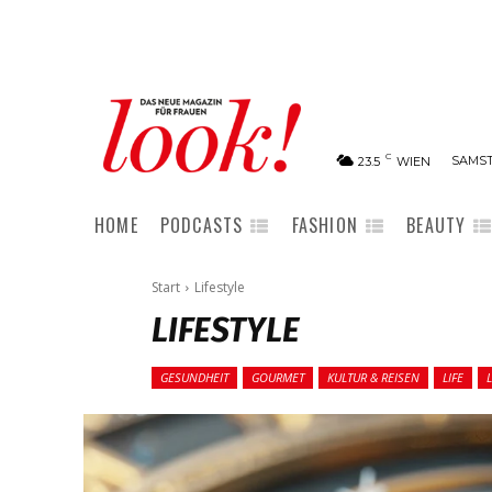
C
SAMST
23.5
WIEN
HOME
PODCASTS
FASHION
BEAUTY
Start
Lifestyle
LIFESTYLE
GESUNDHEIT
GOURMET
KULTUR & REISEN
LIFE