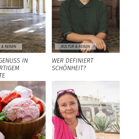
 & REISEN
KULTUR & REISEN
GENUSS IN
WER DEFINIERT
ARTIGEM
SCHÖNHEIT?
TE