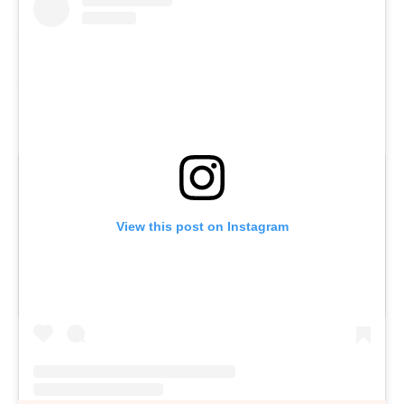
Lifestyle, der Haut ernst nimmt: Der Glow der Stars ist
selten spontan. Er ist geplant, gepflegt und erstaunlich
konsistent. Und genau deshalb wirkt er so mühelos –
selbst wenn dahinter ein ziemlich durchdachtes Beauty-
Konzept steckt.
View this post on Instagram
look! Redaktion