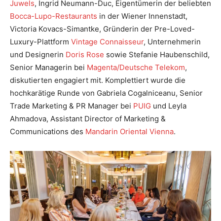
Juwels
, Ingrid Neumann-Duc, Eigentümerin der beliebten
Bocca-Lupo-Restaurants
in der Wiener Innenstadt,
Victoria Kovacs-Simantke, Gründerin der Pre-Loved-
Luxury-Plattform
Vintage Connaisseur
, Unternehmerin
und Designerin
Doris Rose
sowie Stefanie Haubenschild,
Senior Managerin bei
Magenta/Deutsche Telekom
,
diskutierten engagiert mit. Komplettiert wurde die
hochkarätige Runde von Gabriela Cogalniceanu, Senior
Trade Marketing & PR Manager bei
PUIG
und Leyla
Ahmadova, Assistant Director of Marketing &
Communications des
Mandarin Oriental Vienna
.