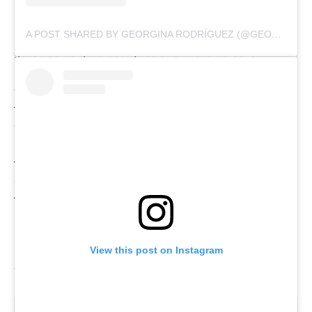
drei Akten
Die neue
Calzedonia Swimwear Collection SS26
setzt
A POST SHARED BY GEORGINA RODRÍGUEZ (@GEORGINAGIO)
genau dort an, wo Georginas öffentliche Persona
beginnt: bei selbstbewusster Weiblichkeit. Die Looks
erzählen jeweils ihre eigene kleine Sommergeschichte:
–
„Minimal Fit“
spielt mit klaren Linien und feinen
goldfarbenen Details – zurückhaltend, aber nicht
langweilig.
–
„Sequin Net“
bringt dezente Pailletten ins Spiel – für
alle, die auch am Strand ein bisschen Glow erwarten.
– und
„Savage Shades“
liefert Animal-Print in warmen
Erdtönen – subtil war gestern.
Gemeinsam ergeben sie eine Kollektion, die Stil und
View this post on Instagram
Komfort verbinden will und dabei nie vergisst, dass Mode
vor allem Spaß machen darf.