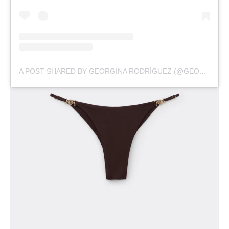
A POST SHARED BY GEORGINA RODRÍGUEZ (@GEORGINAGIO)