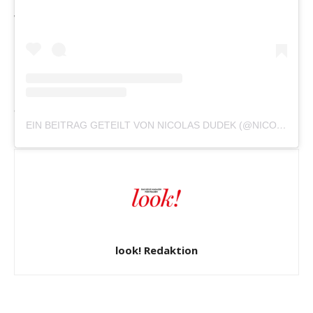
Verantwortung und dem bewussten Blick auf das
Wesentliche.
Diese Gedanken übersetzt er in Stoff, Form und
Bewegung. Oder anders gesagt: Seine Mode wirkt
manchmal ein wenig wie ein Märchen – nur eben eines,
das über den Laufsteg spaziert.
EIN BEITRAG GETEILT VON NICOLAS DUDEK (@NICOLAS_DUDEK)
look! Redaktion