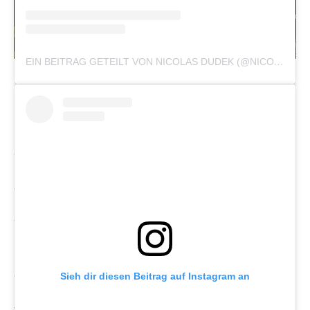
EIN BEITRAG GETEILT VON NICOLAS DUDEK (@NICOLAS_DUDEK)
© Sarah Katharinah
Die Looks bewegen sich zwischen zwei Gegensätzen:
minimalistische schwarze Silhouetten auf der einen Seite
und farbintensive, voluminöse Kreationen mit Korsagen
auf der anderen. Eleganz trifft hier auf Fantasie – eine
modische Interpretation von Gegensätzen, Träumen und
dem Prozess des Erwachsenwerdens.
Wenn Literatur zum Laufsteg wird
Die Inspiration kommt nicht von ungefähr. Die Geschichte
des kleinen Prinzen begleitet Dudek bereits seit seiner
Sieh dir diesen Beitrag auf Instagram an
Kindheit. Für ihn erzählt sie von Freundschaft,