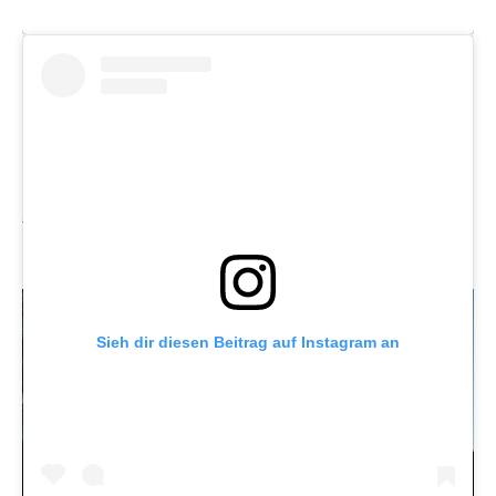
SS26: Eine Reise mit „Le Petit Prince“
Für die Frühjahr-Sommer-Kollektion 2026 ließ sich der
Designer von der berühmten Erzählung „Le Petit Prince“
inspirieren. Die Geschichte dient dabei als
Ausgangspunkt für eine visuelle Reise durch
unterschiedliche Stimmungen und Welten.
Sieh dir diesen Beitrag auf Instagram an