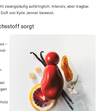
ht zwangsläufig aufdringlich. Intensiv, aber tragbar.
 Duft von Kylie Jenner beweist.
ächsstoff sorgt
is –
and-
n
ast
rgen
nholz