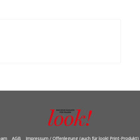
eam
AGB
Impressum / Offenlegung (auch für look! Print-Produkt)