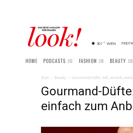
C
FREITA
30.1
WIEN
HOME
PODCASTS
FASHION
BEAUTY
Start
Beauty
Gourmand-Düfte: Süß, sinnlich, ein
Gourmand-Düfte: 
einfach zum Anb