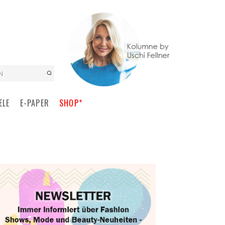
N
ELE
E-PAPER
SHOP*