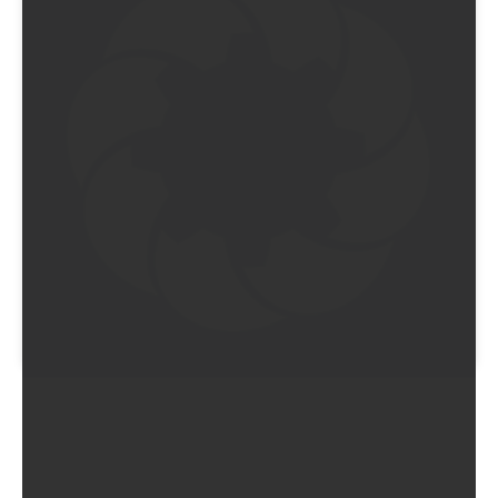
Sieh dir diesen Beitrag auf Instagram an
EIN BEITRAG GETEILT VON 𝑷𝒆𝒓𝒑𝒆𝒕𝒖𝒂𝒍 𝑳𝒖𝒙𝒖𝒓𝒚 (@PERPETUAL_LUXURY)