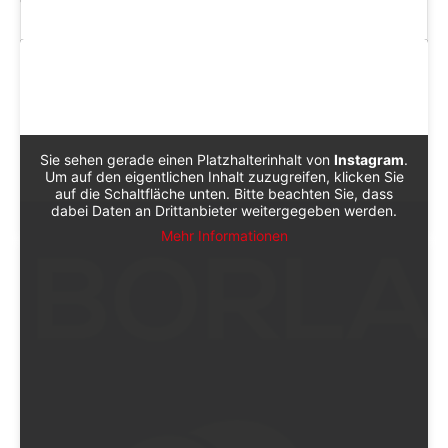
Sie sehen gerade einen Platzhalterinhalt von
Instagram
.
Um auf den eigentlichen Inhalt zuzugreifen, klicken Sie
auf die Schaltfläche unten. Bitte beachten Sie, dass
EIN BEITRAG GETEILT VON 𝑷𝒆𝒓𝒑𝒆𝒕𝒖𝒂𝒍 𝑳𝒖𝒙𝒖𝒓𝒚 (@PERPETUAL_LUXURY)
dabei Daten an Drittanbieter weitergegeben werden.
Mehr Informationen