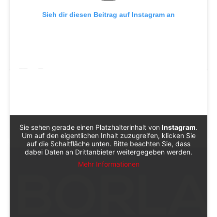
Innenfutter, inspiriert von Vintage-Truhen. Die Neverfull
Sieh dir diesen Beitrag auf Instagram an
ist ein Chamäleon zwischen Alltag und Abenteuer – ein
Statement, das Hoyeons zeitgenössische Vision von Stil
perfekt ergänzt.
EIN BEITRAG GETEILT VON FASHIONPHILE (@FASHIONPHILE)
Sie sehen gerade einen Platzhalterinhalt von
Instagram
.
Um auf den eigentlichen Inhalt zuzugreifen, klicken Sie
auf die Schaltfläche unten. Bitte beachten Sie, dass
dabei Daten an Drittanbieter weitergegeben werden.
Mehr Informationen