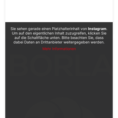
EIN BEITRAG GETEILT VON POETRO VINTAGE (@POETRO.STORE)
Sie sehen gerade einen Platzhalterinhalt von
Instagram
.
Um auf den eigentlichen Inhalt zuzugreifen, klicken Sie
auf die Schaltfläche unten. Bitte beachten Sie, dass
dabei Daten an Drittanbieter weitergegeben werden.
Mehr Informationen
Sieh dir diesen Beitrag auf Instagram an