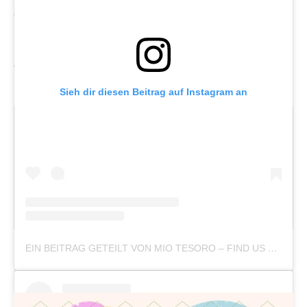
dieser treffen Heritage und Moderne aufeinander, wird
Reisen zur Kunst und definiert das Monogram einen ganz
persönlichen Stil, der von Generation zu Generation
weitergegeben wird.
Sieh dir diesen Beitrag auf Instagram an
look! Redaktion
EIN BEITRAG GETEILT VON MIO TESORO – FIND US ON FB/TIK TOK ☎️03 9826 0136 (@MIOTESOROVINTAGE)