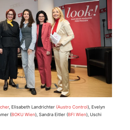
scher
, Elisabeth Landrichter
(Austro Control
), Evelyn
mer (
BOKU Wien
), Sandra Eitler (
BFI Wien
), Uschi