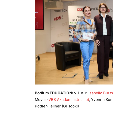
Podium EDUCATION:
v. l. n. r.
Isabella Burt
Meyer (
VBS Akademiestrasse)
, Yvonne Kum
Pöttler-Fellner (GF look!)