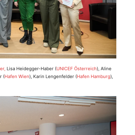
er,
Lisa Heidegger-Haber (
UNICEF Österreich
), Aline
r (
Hafen Wien
), Karin Lengenfelder (
Hafen Hamburg
),