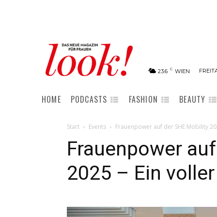
C
FREITA
23.6
WIEN
HOME
PODCASTS
FASHION
BEAUTY
Start
Events
Frauenpower auf der SHE Mobility 2025
Frauenpower auf 
2025 – Ein voller