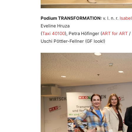
Podium TRANSFORMATION:
v. l. n. r.
Isabe
Eveline Hruza
(
Taxi 40100
), Petra Höfinger (
ART for ART
/
Uschi Pöttler-Fellner (GF look!)