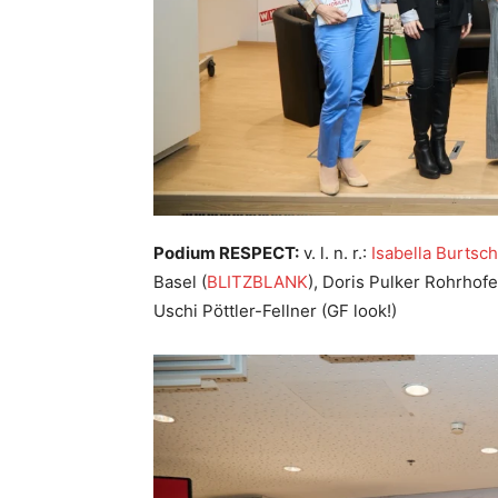
Podium RESPECT:
v. l. n. r.:
Isabella Burtsch
Basel (
BLITZBLANK
), Doris Pulker Rohrhofe
Uschi Pöttler-Fellner (GF look!)