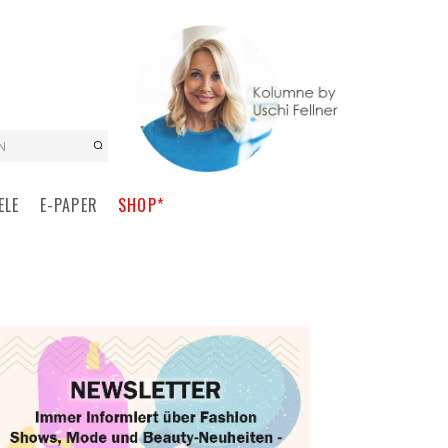
N
ELE
E-PAPER
SHOP*