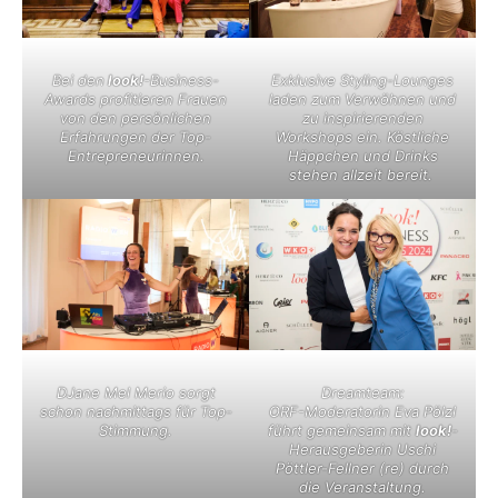
Bei den
look!
-Business-
Exklusive Styling-Lounges
Awards profitieren Frauen
laden zum Verwöhnen und
von den persönlichen
zu inspirierenden
Erfahrungen der Top-
Workshops ein. Köstliche
Entrepreneurinnen.
Häppchen und Drinks
stehen allzeit bereit.
DJane Mel Merio sorgt
Dreamteam:
schon nachmittags für Top-
ORF-Moderatorin Eva Pölzl
Stimmung.
führt gemeinsam mit
look!
-
Herausgeberin Uschi
Pöttler-Fellner (re) durch
die Veranstaltung.