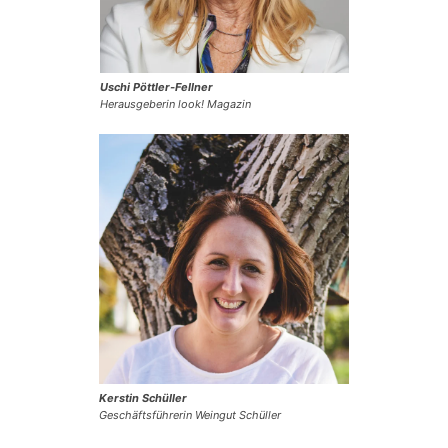
Uschi Pöttler-Fellner
Herausgeberin look! Magazin
Kerstin Schüller
Geschäftsführer
in Weingut
Schüller