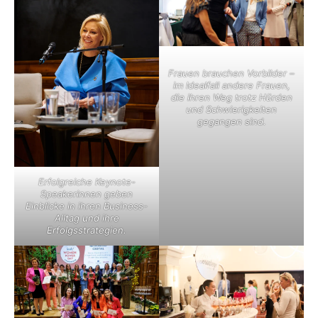
Frauen brauchen Vorbilder –
im Idealfall andere Frauen,
die ihren Weg trotz Hürden
und Schwierigkeiten
gegangen sind.
Erfolgreiche Keynote-
Speakerinnen geben
Einblicke in ihren Business-
Alltag und ihre
Erfolgsstrategien.