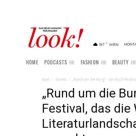
C
MONTAG
19.7
WIEN
HOME
PODCASTS
FASHION
BEAUTY
Start
Events
„Rund um die Burg“ – Ein Buch-Festiva
„Rund um die Bur
Festival, das die
Literaturlandsc