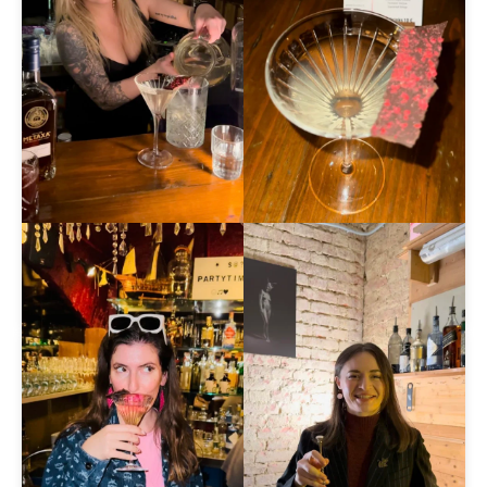
Sieh dir diesen Beitrag auf Instagram an
EIN BEITRAG GETEILT VON ANDREA BEATRICE LAUTMANN | GASTRO INSIDER VIENNA (@GASTROINSIDERVIENNA)