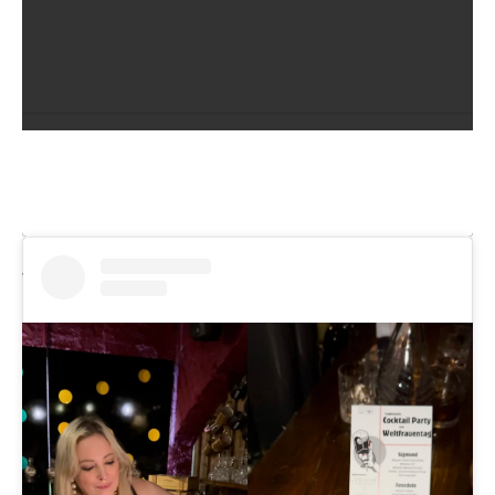
🍸🍹Die
@hammond_bar_vienna
feierte den
Weltbarfrauentag! 💃🏽💁‍♀️🙋🏾‍♀️