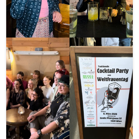
Sieh dir diesen Beitrag auf Instagram an
EIN BEITRAG GETEILT VON ANDREA BEATRICE LAUTMANN | GASTRO INSIDER VIENNA (@GASTROINSIDERVIENNA)