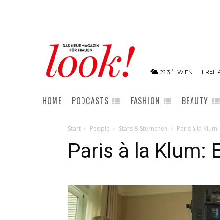
C
FREITA
22.3
WIEN
HOME
PODCASTS
FASHION
BEAUTY
Start
People
Stars & Sternchen
Paris à la Klum:
Paris à la Klum: 