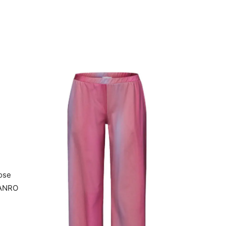
ose
HANRO