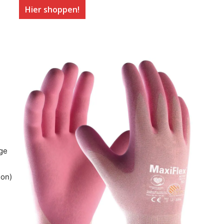
Hier shoppen!
ge
ion)