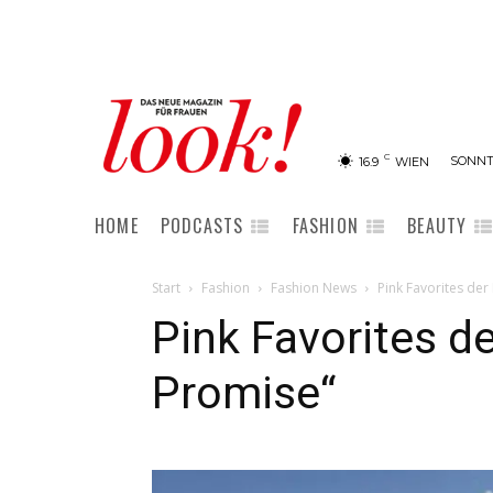
C
SONNTA
16.9
WIEN
HOME
PODCASTS
FASHION
BEAUTY
Start
Fashion
Fashion News
Pink Favorites der
Pink Favorites d
Promise“