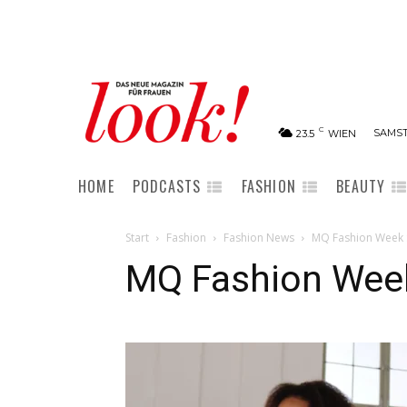
C
SAMST
23.5
WIEN
HOME
PODCASTS
FASHION
BEAUTY
Start
Fashion
Fashion News
MQ Fashion Week 
MQ Fashion Wee