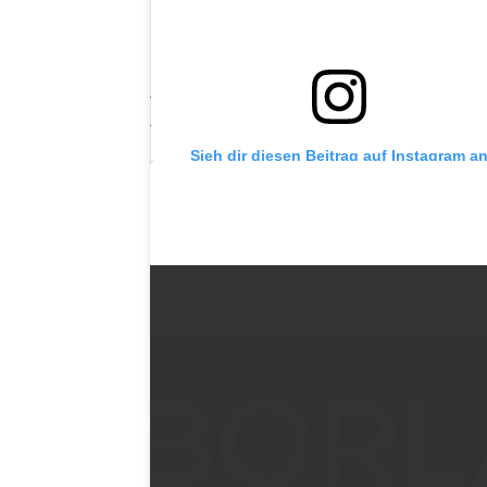
Die Modedesignerin Claudia hat dieses Jahr 
Damenkleidermachermeisterin.
„Seit 13 Jahren gehe ich meiner Leidensc
„Das ist meine erste Herbst/Winter Kollekti
Sieh dir diesen Beitrag auf Instagram a