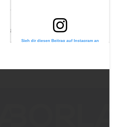
ihr Label „
Claudier
“ gegründet. Sie ist
haft, dem Designen und Nähen von Mode nach.“
on 2024/25.“
n
Sieh dir diesen Beitrag auf Instagram an
EIN BEITRAG GETEILT VON VIKTORIA & VIKTOR CAPSULE WARDROBE (@VIKTORIAUNDVIKTOR)
EIN BEITRAG GETEILT VON VIKTORIA & VIKTOR CAPSULE WARDROBE (@VIKTORIAUNDVIKTOR)