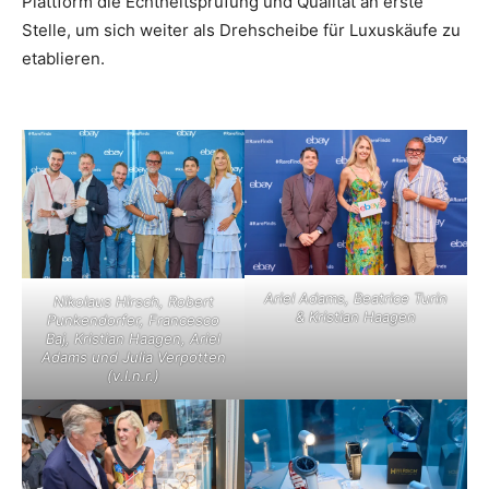
Plattform die Echtheitsprüfung und Qualität an erste
Stelle, um sich weiter als Drehscheibe für Luxuskäufe zu
etablieren.
Ariel Adams, Beatrice Turin
Nikolaus Hirsch, Robert
& Kristian Haagen
Punkendorfer, Francesco
Baj
,
Kristian Haagen
,
Ariel
Adams und Julia Verpotten
(v.l.n.r.)