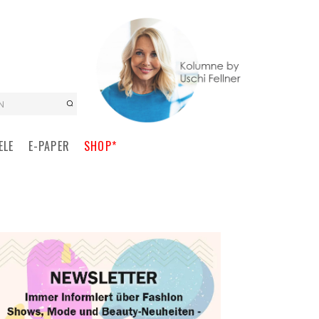
N
ELE
E-PAPER
SHOP*