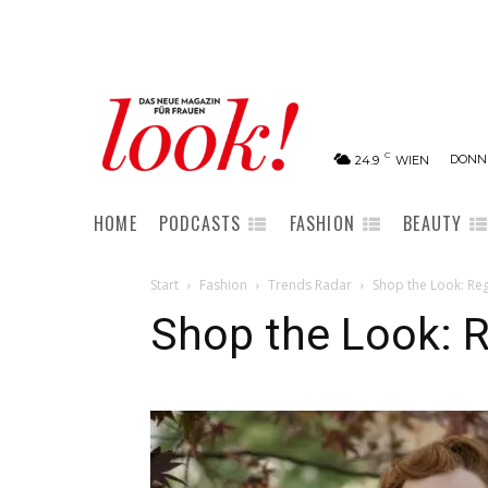
C
DONNE
24.9
WIEN
HOME
PODCASTS
FASHION
BEAUTY
Start
Fashion
Trends Radar
Shop the Look: Re
Shop the Look: 