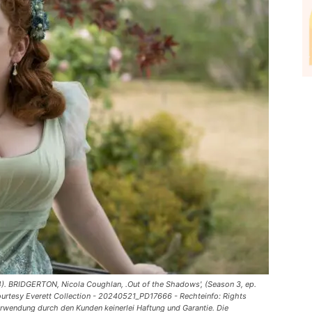
 BRIDGERTON, Nicola Coughlan, .Out of the Shadows', (Season 3, ep.
Courtesy Everett Collection - 20240521_PD17666 - Rechteinfo: Rights
wendung durch den Kunden keinerlei Haftung und Garantie. Die