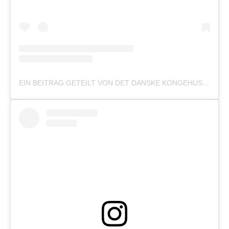
EIN BEITRAG GETEILT VON DET DANSKE KONGEHUS 🇩🇰 (@DETDANSKEKONGEHUS)