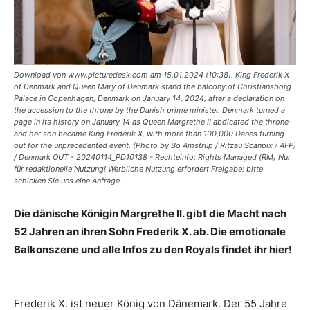
Download von www.picturedesk.com am 15.01.2024 (10:38). King Frederik X
of Denmark and Queen Mary of Denmark stand the balcony of Christiansborg
Palace in Copenhagen, Denmark on January 14, 2024, after a declaration on
the accession to the throne by the Danish prime minister. Denmark turned a
page in its history on January 14 as Queen Margrethe II abdicated the throne
and her son became King Frederik X, with more than 100,000 Danes turning
out for the unprecedented event. (Photo by Bo Amstrup / Ritzau Scanpix / AFP)
/ Denmark OUT - 20240114_PD10138 - Rechteinfo: Rights Managed (RM) Nur
für redaktionelle Nutzung! Werbliche Nutzung erfordert Freigabe: bitte
schicken Sie uns eine Anfrage.
Die dänische Königin Margrethe II. gibt die Macht nach
52 Jahren an ihren Sohn Frederik X. ab. Die emotionale
Balkonszene und alle Infos zu den Royals findet ihr hier!
Frederik X. ist neuer König von Dänemark. Der 55 Jahre