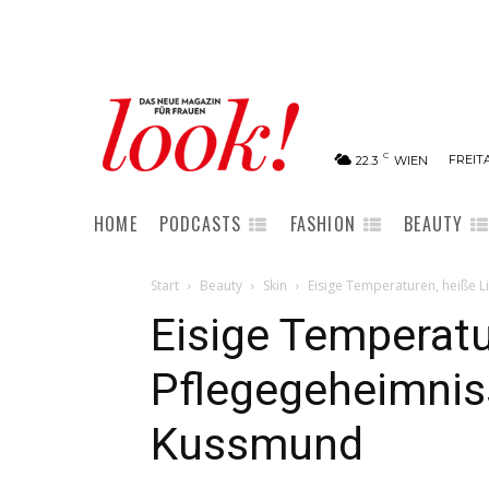
C
FREITA
22.3
WIEN
HOME
PODCASTS
FASHION
BEAUTY
Start
Beauty
Skin
Eisige Temperaturen, heiße 
Eisige Temperatu
Pflegegeheimniss
Kussmund