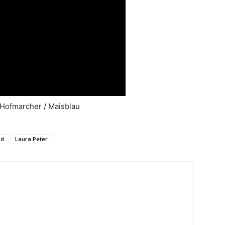
Hofmarcher / Maisblau
nd
Laura Peter