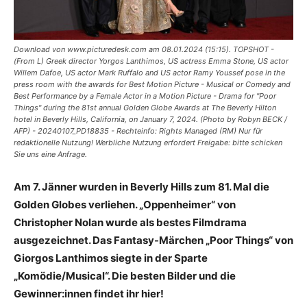
Download von www.picturedesk.com am 08.01.2024 (15:15). TOPSHOT -
(From L) Greek director Yorgos Lanthimos, US actress Emma Stone, US actor
Willem Dafoe, US actor Mark Ruffalo and US actor Ramy Youssef pose in the
press room with the awards for Best Motion Picture - Musical or Comedy and
Best Performance by a Female Actor in a Motion Picture - Drama for "Poor
Things" during the 81st annual Golden Globe Awards at The Beverly Hilton
hotel in Beverly Hills, California, on January 7, 2024. (Photo by Robyn BECK /
AFP) - 20240107_PD18835 - Rechteinfo: Rights Managed (RM) Nur für
redaktionelle Nutzung! Werbliche Nutzung erfordert Freigabe: bitte schicken
Sie uns eine Anfrage.
Am 7. Jänner wurden in Beverly Hills zum 81. Mal die
Golden Globes verliehen. „Oppenheimer“ von
Christopher Nolan wurde als bestes Filmdrama
ausgezeichnet. Das Fantasy-Märchen „Poor Things“ von
Giorgos Lanthimos siegte in der Sparte
„Komödie/Musical“. Die besten Bilder und die
Gewinner:innen findet ihr hier!