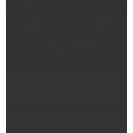
EIN BEITRAG GETEILT VON GREG WILLIAMS (@GREGWILLIAMSPHOTOGRAPHY)