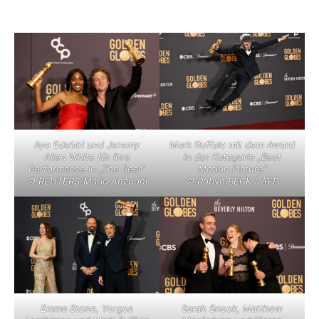
Ayo Edebiri und Jeremy
Mark Ruffalo mit dem Award
Allen White für ihre
in der Kategorie „Best
Performance in „The Bear“
Motion Picture“
© REUTERS/Mario Anzuoni
© Robyn BECK / AFP
Emma Stone, Yorgos
Sarah Snook, Matthew