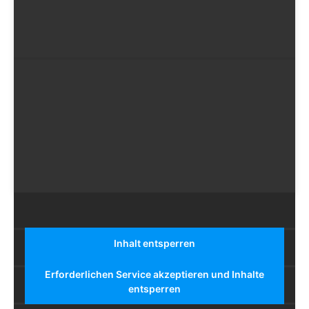
Sieh dir diesen Beitrag auf Instagram an
EIN BEITRAG GETEILT VON GOLDEN GLOBES (@GOLDENGLOBES)
Inhalt entsperren
Erforderlichen Service akzeptieren und Inhalte
entsperren