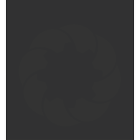
EIN BEITRAG GETEILT VON GREG WILLIAMS (@GREGWILLIAMSPHOTOGRAPHY)