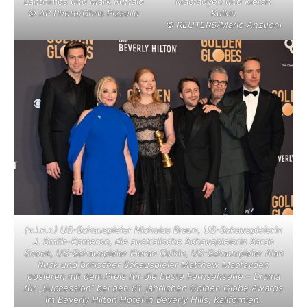
Lanthimos und Mark Ruffalo
Macfadyen und Kieran
© AP Photo/Chris Pizzello
Kulkin
© REUTERS/Mario Anzuoni
(v.l.n.r.) US-Schauspieler Nicholas Braun, US-Schauspielerin
J. Smith-Cameron, die australische Schauspielerin Sarah
Snook, US-Schauspieler Kieran Culkin, US-Schauspieler Alan
Ruck und britischer Schauspieler Matthew Macfayden
posieren mit dem Preis für die beste Fernsehserie – Drama
für „Succession“ bei den 81. jährlichen Golden Globe Awards
im Beverly Hilton Hotel in Beverly Hills, Kalifornien.