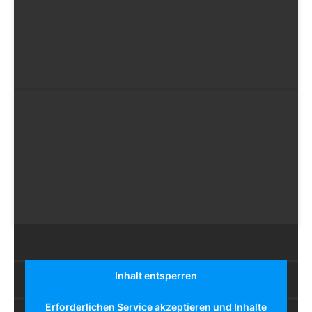
Sieh dir diesen Beitrag auf Instagram an
EIN BEITRAG GETEILT VON GREG WILLIAMS (@GREGWILLIAMSPHOTOGRAPHY)
Inhalt entsperren
Erforderlichen Service akzeptieren und Inhalte