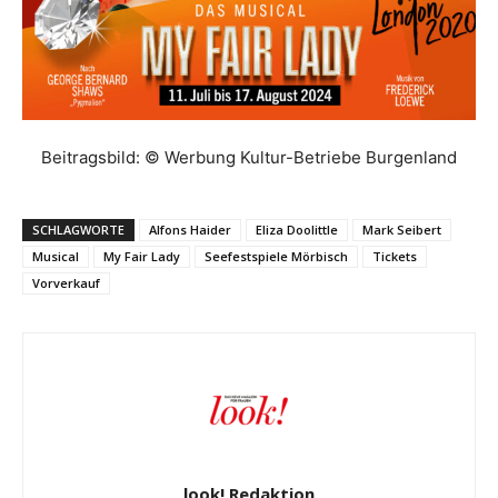
Beitragsbild: © Werbung Kultur-Betriebe Burgenland
SCHLAGWORTE
Alfons Haider
Eliza Doolittle
Mark Seibert
Musical
My Fair Lady
Seefestspiele Mörbisch
Tickets
Vorverkauf
look! Redaktion