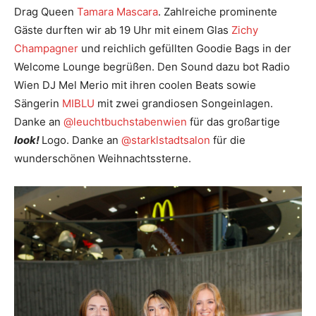
Drag Queen
Tamara Mascara
. Zahlreiche prominente
Gäste durften wir ab 19 Uhr mit einem Glas
Zichy
Champagner
und reichlich gefüllten Goodie Bags in der
Welcome Lounge begrüßen. Den Sound dazu bot Radio
Wien DJ Mel Merio mit ihren coolen Beats sowie
Sängerin
MIBLU
mit zwei grandiosen Songeinlagen.
Danke an
@leuchtbuchstabenwien
für das großartige
look!
Logo. Danke an
@starklstadtsalon
für die
wunderschönen Weihnachtssterne.